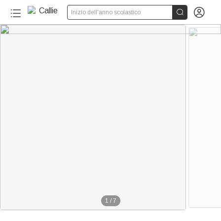


Inizio dell'anno scolastico
1
/
7