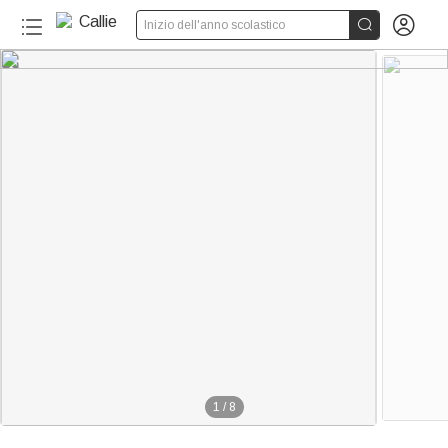


Inizio dell'anno scolastico
1
/
8