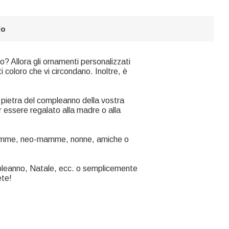
lo
io? Allora gli ornamenti personalizzati
 coloro che vi circondano. Inoltre, è
a pietra del compleanno della vostra
r essere regalato alla madre o alla
er mamme, neo-mamme, nonne, amiche o
pleanno, Natale, ecc. o semplicemente
ete!