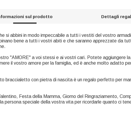
nformazioni sul prodotto
Dettagli rega
he si abbini in modo impeccabile a tutti i vestiti del vostro armad
ano bene a tutti i vostri abiti e che saranno apprezzate da tutti
ne.
vostro "AMORE" a voi stessi e ai vostri cari. Potete aggiungere l
imere il vostro amore per la famiglia, ed è anche molto adatto pe
cato braccialetto con pietra di nascita è un regalo perfetto p
 Valentino, Festa della Mamma, Giorno del Ringraziamento, Com
a persona speciale della vostra vita per ricordarle quanto ci ten