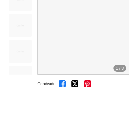
1
/
8


Condividi: