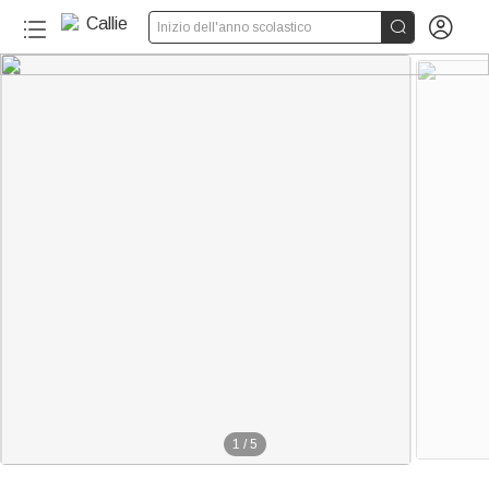


Inizio dell'anno scolastico
1
/
5