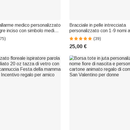
 allarme medico personalizzato
Bracciale in pelle intrecciata
tigre inciso con simbolo medico
personalizzato con 1-9 nomi 
lo per amici di famiglia con
unisesso regalo di San Valent
75)
(39)
lessia, autismo, ecc.
compleanno per uomini e don
25,00 €