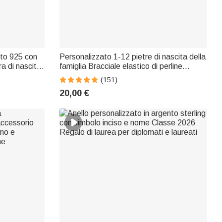
nto 925 con
Personalizzato 1-12 pietre di nascita della
ra di nascita
famiglia Bracciale elastico di perline
rimonio per
Compleanno Regalo per la festa della
(151)
mamma per la donna Mamma
20,00 €