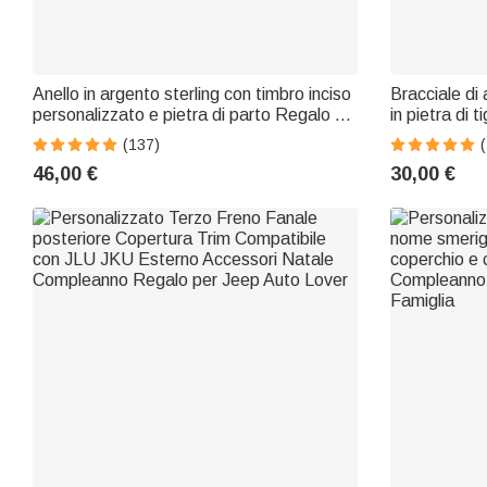
Anello in argento sterling con timbro inciso
Bracciale di
personalizzato e pietra di parto Regalo di
in pietra di 
laurea per uomini laureati
e testo Rega
(137)
(
diabete, epi
46,00 €
30,00 €