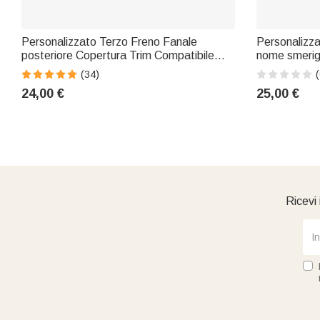
Personalizzato Terzo Freno Fanale
Personalizzat
posteriore Copertura Trim Compatibile
nome smerigl
con JLU JKU Esterno Accessori Natale
coperchio e
(34)
(
Compleanno Regalo per Jeep Auto Lover
Compleanno 
24,00 €
25,00 €
Famiglia
Ricevi 