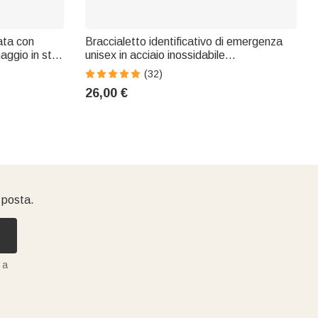
ata con
Braccialetto identificativo di emergenza
aggio in stile
unisex in acciaio inossidabile
mpleanno e
personalizzato con messaggi incisi Regalo
(32)
di compleanno premuroso
26,00 €
i posta.
 a