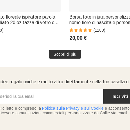
o floreale ispiratore parola
Borsa tote in juta personalizz
iato 20 oz tazza di vetro con
nome fiore di nascita e person
 cannuccia Festa della mamma
cartone animato regalo di co
0)
(1183)
Incentivo regalo per amico
San Valentino per donne
20,00 €
Scopri di più
idee regalo uniche e molto altro direttamente nella tua casella d
Iscriviti
Ho letto e compreso la
Politica sulla Privacy e sui Cookie
e acconsento
ricevere comunicazioni commerciali personalizzate da Callie via email.