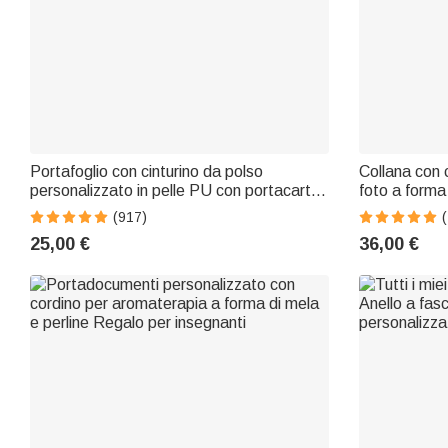
Portafoglio con cinturino da polso
Collana con 
personalizzato in pelle PU con portacarte
foto a forma 
e nome regalo di compleanno e
ali regalo di
(917)
anniversario per donne
donne
25,00 €
36,00 €