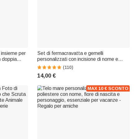
 insieme per
Set di fermacravatta e gemelli
n doppia
personalizzati con incisione di nome e
 regalo di San
iniziali, custodia in legno - Regalo di
(110)
matrimonio e compleanno per uomo
14,00 €
MAX 10 € SCONTO