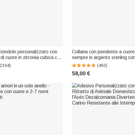
ciondolo personalizzato con
Collana con pendente a cuore
di cuore in zirconia cubica con
sempre in argento sterling co
 compleanno o anniversario per
pietra di nascita e nomi incisi
(2194)
(492)
Valentino per donne
58,00 €