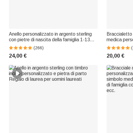
Anello personalizzato in argento sterling
Braccialetto
con pietre di nascita della famiglia 1-13
medica perso
Gioielli minimalisti Regalo di compleanno
1-10 anelli 
(266)
per la festa della mamma per le donne
emergenza p
24,00 €
20,00 €