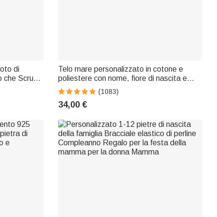
oto di
Telo mare personalizzato in cotone e
o che Scruta
poliestere con nome, fiore di nascita e
te Animale
personaggio, essenziale per vacanze -
(1083)
erie
Regalo per amiche
34,00 €