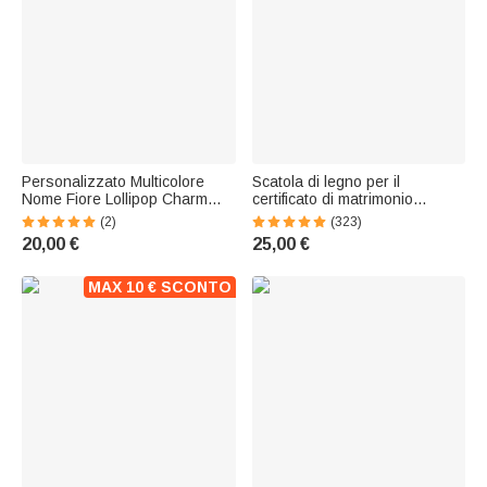
Personalizzato Multicolore
Scatola di legno per il
Nome Fiore Lollipop Charm
certificato di matrimonio
Corduroy Borsa per il trucco
personalizzato con ciondoli a
(2)
(323)
Uso quotidiano Viaggio
forma di cuore Mr and Mrs
20,00 €
25,00 €
Essenziale Matrimonio
Regalo di nozze per la coppia
Anniversario Regalo per le
damigelle d'onore Donne
MAX 10 € SCONTO