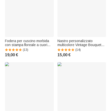
Fodera per cuscino morbida
Nastro personalizzato
con stampa floreale a cuori
multicolore Vintage Bouquet
"Love" in stile ricamo,
ovale con perline e ciondolo a
(13)
(14)
personalizzata con iniziali e
cuore Regalo di fidanzamento
19,00 €
15,00 €
data – Decorazione per la
per la coppia di sposi
casa, regalo di nozze o di
fidanzamento per gli sposi