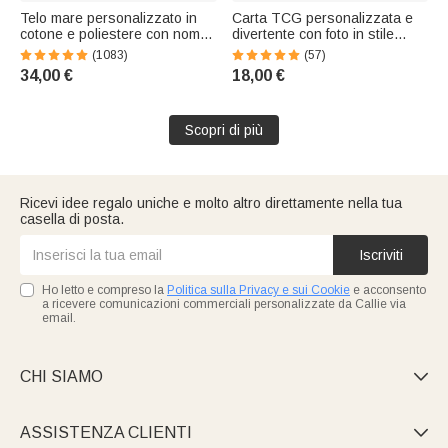
Telo mare personalizzato in
Carta TCG personalizzata e
cotone e poliestere con nome,
divertente con foto in stile
fiore di nascita e personaggio,
fumetto - Regalo di San
(1083)
(57)
essenziale per vacanze -
Valentino per coppie
34,00 €
18,00 €
Regalo per amiche
Scopri di più
Ricevi idee regalo uniche e molto altro direttamente nella tua
casella di posta.
Iscriviti
Ho letto e compreso la
Politica sulla Privacy e sui Cookie
e acconsento
a ricevere comunicazioni commerciali personalizzate da Callie via
email.
CHI SIAMO

ASSISTENZA CLIENTI
