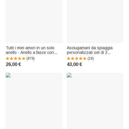
Tutti i miei amori in un solo
Asciugamani da spiaggia
anello - Anello a fasce con
personalizzati set di 2
cuore e 2-7 nomi
oversize ad asciugatura
(878)
(18)
personalizzati
rapida matrimonio luna di miele
26,00 €
43,00 €
e viaggio regalo per coppie e
sposi novelli