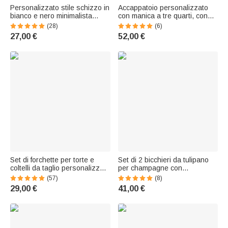
Personalizzato stile schizzo in
Accappatoio personalizzato
bianco e nero minimalista
con manica a tre quarti, con
stampe su tela deco
data ricamata, per luna di
(28)
(6)
Matrimonio Anniversario
miele, anniversario e
27,00 €
52,00 €
Regalo di inaugurazione per
compleanno per una coppia.
coppie
Set di forchette per torte e
Set di 2 bicchieri da tulipano
coltelli da taglio personalizzati
per champagne con
con nomi, data e scatola
monogramma inciso e
(57)
(8)
Regalo di matrimonio e
personalizzato, regalo di
29,00 €
41,00 €
anniversario per una coppia di
fidanzamento e anniversario di
sposi
matrimonio per una coppia di
sposi.