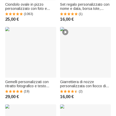
Ciondolo ovale in pizzo
Set regalo personalizzato con
personalizzato con foto e
nome e data, borsa tote,
incisione del testo regalo di
portagioie e tazza in vetro per
(1063)
(1)
matrimonio commemorativo
matrimonio e fidanzamento per
25,00 €
16,00 €
per la sposa
sposa e damigelle
Gemelli personalizzati con
Giarrettiera di nozze
ritratto fotografico e testo
personalizzata con fiocco di
inciso Regalo di San Valentino
pizzo, fiore, farfalla, cuore,
(19)
(2)
per la festa del papà per gli
qualcosa di blu, con testo
29,00 €
16,00 €
uomini
ricamato, regalo di nozze per
la sposa.