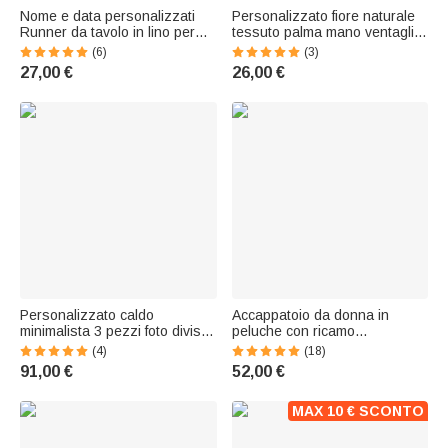
Nome e data personalizzati
Personalizzato fiore naturale
Runner da tavolo in lino per
tessuto palma mano ventaglio
matrimoni Home Decor Regalo
con nome uso quotidiano
(6)
(3)
di nozze per gli sposi
regalo di nozze compleanno
27,00 €
26,00 €
per damigella d'onore amico
Personalizzato caldo
Accappatoio da donna in
minimalista 3 pezzi foto diviso
peluche con ricamo
stampe su tela Housewarming
personalizzato del nome del
(4)
(18)
Anniversario regalo per le
monogramma Uso quotidiano
91,00 €
52,00 €
coppie appena sposate
Regalo di compleanno per le
donne
MAX 10 € SCONTO