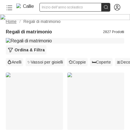


Inizio dell'anno scolastico
Home
Regali di matrimonio
/
Regali di matrimonio
2827 Prodotti
Ordina & Filtra
💍Anelli
✨Vassoi per gioielli
💞Coppie
🛏️Coperte
🎀Deco