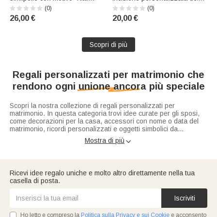
Bible" e fiore del mese di
testo, della data, del titolo e
(0)
(0)
nascita, con nome e cinturino
del cognome – Regalo per
26,00 €
20,00 €
da polso: regalo di
l’inaugurazione della casa o
compleanno o anniversario
l’anniversario di matrimonio
per donne cristiane
per una coppia
Scopri di più
Regali personalizzati per matrimonio che
rendono ogni unione ancora più speciale
Scopri la nostra collezione di regali personalizzati per
matrimonio. In questa categoria trovi idee curate per gli sposi,
come decorazioni per la casa, accessori con nome o data del
matrimonio, ricordi personalizzati e oggetti simbolici da
conservare nel tempo. Alcune proposte sono ideali anche come
Mostra di più

regali personalizzati per la sposa
o per lo sposo, perfetti per
valorizzare il suo giorno speciale con un tocco personale ed
elegante. Scegli un regalo che unisce emozione, stile e
personalizzazione per celebrare un matrimonio in modo
Ricevi idee regalo uniche e molto altro direttamente nella tua
autentico.
casella di posta.
Iscriviti
Ho letto e compreso la
Politica sulla Privacy e sui Cookie
e acconsento