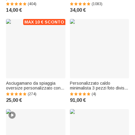
personaggio cartone animato
fiore di nascita e personaggio,
(404)
(1083)
fiore di nascita e 8 pennelli
essenziale per vacanze -
14,00 €
34,00 €
regalo di compleanno per
Regalo per amiche
donne
MAX 10 € SCONTO
Asciugamano da spiaggia
Personalizzato caldo
oversize personalizzato con
minimalista 3 pezzi foto diviso
nome e fiore di nascita
stampe su tela Housewarming
(274)
(4)
personaggio in stile cartone
Anniversario regalo per le
25,00 €
91,00 €
animato asciugatura rapida
coppie appena sposate
regalo per amici