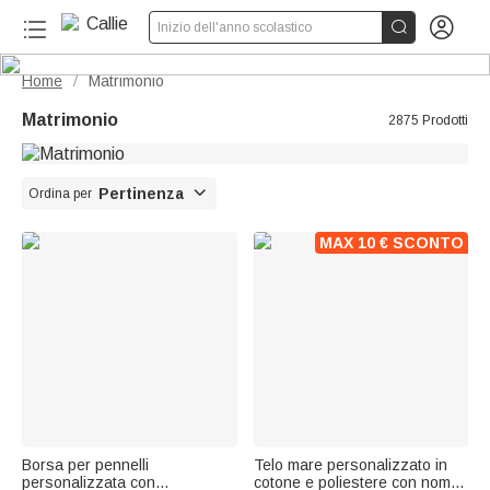


Inizio dell'anno scolastico
Home
Matrimonio
/
Matrimonio
2875 Prodotti

Pertinenza
Ordina per
MAX 10 € SCONTO
Borsa per pennelli
Telo mare personalizzato in
personalizzata con
cotone e poliestere con nome,