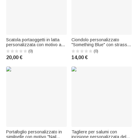
Scatola portaoggetti in latta
Ciondolo personalizzato
personalizzata con motivo a
"Something Blue" con strass e
cuori e strisce, con nome e
perla per bouquet da sposa,
(0)
(0)
testo; decorazione da
con nome e biglietto: regalo
20,00 €
14,00 €
scrivania; regalo per
per l'anniversario, la festa di
anniversario di matrimonio,
addio al nubilato o il
compleanno dei genitori, per
matrimonio, per la sposa
coppie e geni
Portafoglio personalizzato in
Tagliere per salumi con
similpelle con motivo "Nail
incisione personalizzata del