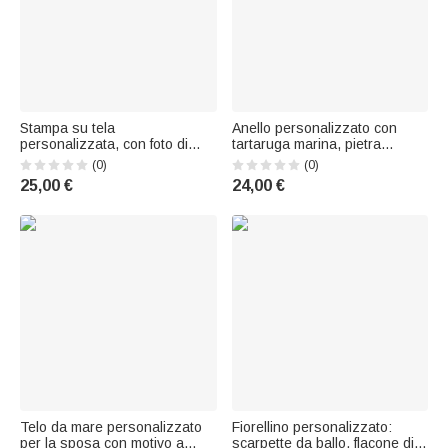
Stampa su tela
Anello personalizzato con
personalizzata, con foto di
tartaruga marina, pietra
nozze ad acquerello - Regalo
portafortuna e nome: gioiello
(0)
(0)
di matrimonio, anniversario e
delicato, regalo di anniversario
25,00 €
24,00 €
inaugurazione casa per
o di compleanno per donne
coppie e sposi
amanti del mare
Telo da mare personalizzato
Fiorellino personalizzato:
per la sposa con motivo a
scarpette da ballo, flacone di