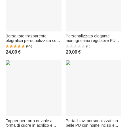
Borsa tote trasparente
Personalizzato elegante
olografica personalizzata con
monogramma regolabile PU
nome e fiore di nascita -
fotocamera cinghia in pelle con
(65)
(0)
Regalo estivo per donne
nome Festa del papà regalo di
24,00 €
29,00 €
compleanno per papà
fotografo
Topper per torta nuziale a
Portachiavi personalizzato in
forma di cuore in acrilico e
pelle PU con nome inciso e