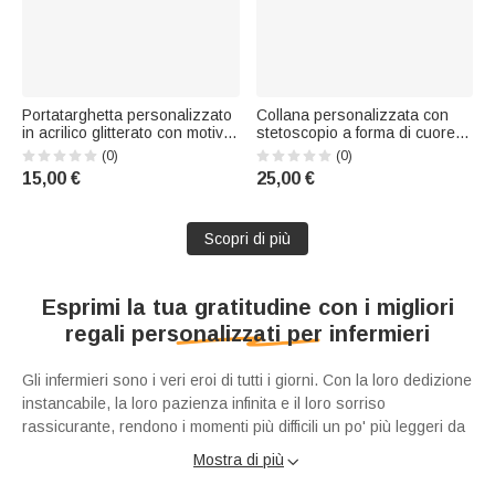
Portatarghetta personalizzato
Collana personalizzata con
in acrilico glitterato con motivo
stetoscopio a forma di cuore
"Ragno nella zucca fantasma"
cavo e nome – Gioiello
(0)
(0)
e nome – Regalo di Halloween
delicato: regalo di compleanno
15,00 €
25,00 €
per medici e insegnanti
o di riconoscimento per la
Settimana degli infermieri,
dedicato al personale medico
Scopri di più
Esprimi la tua gratitudine con i migliori
regali personalizzati per infermieri
Gli infermieri sono i veri eroi di tutti i giorni. Con la loro dedizione
instancabile, la loro pazienza infinita e il loro sorriso
rassicurante, rendono i momenti più difficili un po' più leggeri da
sopportare. Che tu stia cercando un modo per ringraziare un
Mostra di più

professionista che si è preso cura di te o di un tuo caro, o che