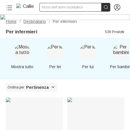


Inizio dell'anno scolastico
Home
Destinatario
Per infermieri
/
/
Per infermieri
538 Prodotti
Mostra tutto
Per lei
Per lui
Per bambin

Pertinenza
Ordina per