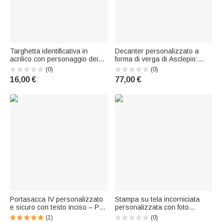
Targhetta identificativa in
Decanter personalizzato a
acrilico con personaggio dei
forma di verga di Asclepio:
cartoni animati personalizzata
regalo di compleanno per
(0)
(0)
per il personale medico, per
medici e appassionati di
16,00 €
77,00 €
l'uso quotidiano in ambito
whisky
sanitario; regalo di
compleanno o per la Giornata
dell'I
Portasacca IV personalizzato
Stampa su tela incorniciata
e sicuro con testo inciso – Per
personalizzata con foto
la preparazione alle
multicolore e nome -
(1)
(0)