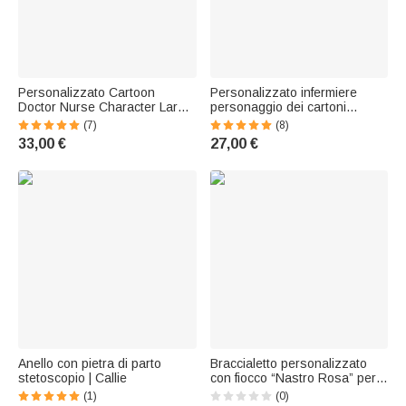
Personalizzato Cartoon
Personalizzato infermiere
Doctor Nurse Character Large
personaggio dei cartoni
School Bag con nome e titolo
animati Portapassaporto in
(7)
(8)
Nurse Week Appreciation
pelle PU con nome Viaggio
33,00 €
27,00 €
Birthday Gift for Medical Staff
Regalo di compleanno
(Regalo di compleanno per il
essenziale per il personale
personale medico)
medico infermieristico
Anello con pietra di parto
Braccialetto personalizzato
stetoscopio | Callie
con fiocco “Nastro Rosa” per
l’allerta medica in caso di
(1)
(0)