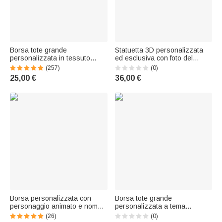
Borsa tote grande
Statuetta 3D personalizzata
personalizzata in tessuto
ed esclusiva con foto del
Oxford con infermiera in stile
personale medico, con nome e
(257)
(0)
cartone animato, nome e titolo
base in legno: decorazione da
25,00 €
36,00 €
- Regalo di compleanno per
scrivania, regalo di
infermiere
compleanno o di
ringraziamento per medici,
infermieri e personale
Borsa personalizzata con
Borsa tote grande
personaggio animato e nome,
personalizzata a tema
tessuto Oxford con tasca a
sanitario con stetoscopio,
(26)
(0)
rete - Regalo per infermiere o
nome e tasche in rete –