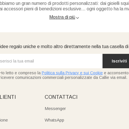
amo un gran numero di prodotti personalizzati: dai gioielli squis
i accessori pieni di benedizioni esclusive... ogni oggetto ha la ma
dell'anniversario di un genitore o di
tutte le occasioni speciali
, p
Mostra di più

idee regalo uniche e molto altro direttamente nella tua casella d
Iscriviti
Ho letto e compreso la
Politica sulla Privacy e sui Cookie
e acconsento
ricevere comunicazioni commerciali personalizzate da Callie via email.
LIENTI
CONTATTACI
Messenger
ione
WhatsApp