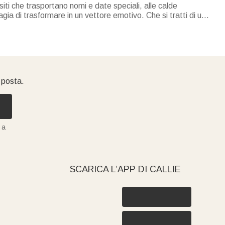
iti che trasportano nomi e date speciali, alle calde
gia di trasformare in un vettore emotivo. Che si tratti di un
uoi trovare la giusta ispirazione in Callie.
i posta.
 a
SCARICA L’APP DI CALLIE