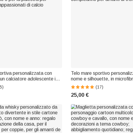
ortiva personalizzata con
Telo mare sportivo personali
 un calciatore adolescente in
nome e silhouette, in microfib
ome e tappo a scatto: regalo
asciugatura rapida - Regalo d
5)
(17)
o o per la palestra per
compleanno per amanti di tre
25,00 €
appassionati di calcio