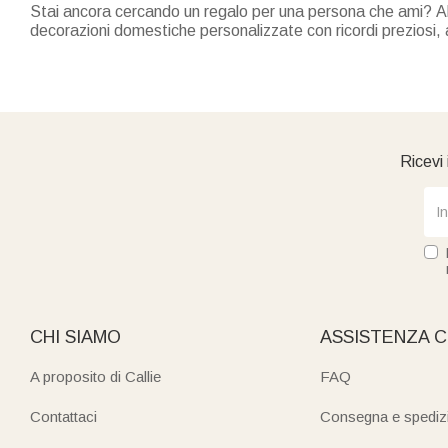
Stai ancora cercando un regalo per una persona che ami? Abbi
decorazioni domestiche personalizzate con ricordi preziosi, a
compleanno di un amante, del matrimonio di un amico intimo, 
Ricevi 
CHI SIAMO
ASSISTENZA C
A proposito di Callie
FAQ
Contattaci
Consegna e spediz