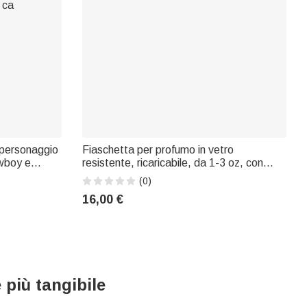
 personaggio
Fiaschetta per profumo in vetro
owboy e
resistente, ricaricabile, da 1-3 oz, con
orazioni a
fiocco floreale personalizzato, con nome e
(0)
quotidiano;
titolo: per il corteo nuziale, anniversario,
16,00 €
amanti dei ca
matrimonio, damigella d'onore, migliore
 più tangibile