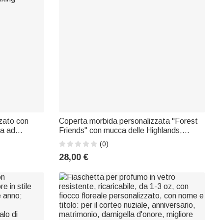
zzato con
Coperta morbida personalizzata "Forest
ra ad
Friends" con mucca delle Highlands,
i
coniglio e volpi, con nome, decorazione
(0)
kking
per la cameretta, regalo per baby shower
28,00 €
e neonato