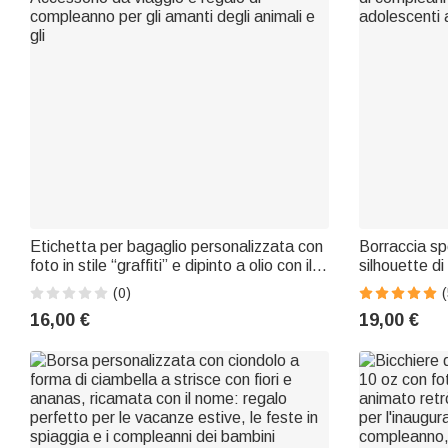
Etichetta per bagaglio personalizzata con
Borraccia sp
foto in stile “graffiti” e dipinto a olio con il
silhouette di
nome dell’animale domestico – Accessorio
sfumatura, n
(0)
(
da viaggio e regalo di compleanno per gli
di compleann
16,00 €
19,00 €
amanti degli animali e gli
adolescenti 