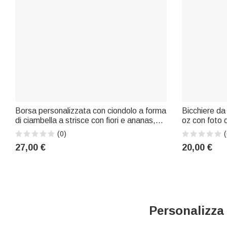
Borsa personalizzata con ciondolo a forma
Bicchiere da
di ciambella a strisce con fiori e ananas,
oz con foto d
ricamata con il nome: regalo perfetto per
animato retr
(0)
(
le vacanze estive, le feste in spiaggia e i
per l'inaugur
27,00 €
20,00 €
compleanni dei bambini
compleanno, 
Personalizza 