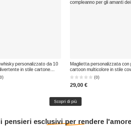
 whisky personalizzato da 10
Maglietta personalizzata con
ivertente in stile cartone
cartoon multicolore in stile c
ò, con nome e anno: regalo
cavallo, con nome e anno; dec
0)
(0)
azione della casa, per il
tema cowboy; abbigliamento 
29,00 €
per coppie, per gli amanti de
regalo di compleanno per gli 
Scopri di più
i pensieri esclusivi per rendere l'amore