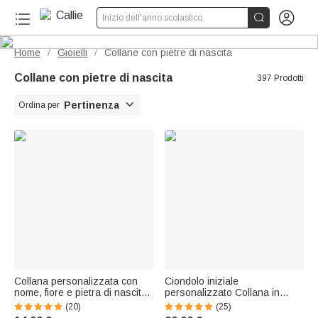


Inizio dell'anno scolastico
Home
Gioielli
Collane con pietre di nascita
/
/
Collane con pietre di nascita
397 Prodotti

Pertinenza
Ordina per
Collana personalizzata con
Ciondolo iniziale
nome, fiore e pietra di nascita -
personalizzato Collana in
Regalo di compleanno per
argento sterling con pietra di
(20)
(25)
donne
nascita a forma di cuore