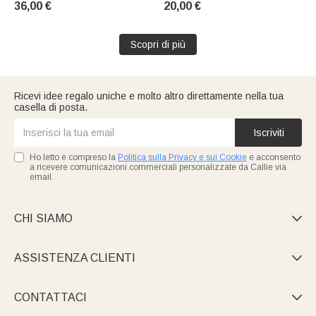
36,00 €
20,00 €
regalo di compleanno o
animali domestici
anniversario per una fotografa
Scopri di più
Ricevi idee regalo uniche e molto altro direttamente nella tua
casella di posta.
Iscriviti
Ho letto e compreso la
Politica sulla Privacy e sui Cookie
e acconsento
a ricevere comunicazioni commerciali personalizzate da Callie via
email.
CHI SIAMO

ASSISTENZA CLIENTI

CONTATTACI
