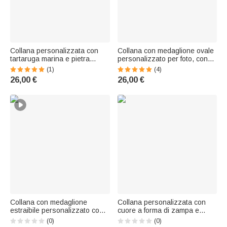
Collana personalizzata con
Collana con medaglione ovale
tartaruga marina e pietra
personalizzato per foto, con
portafortuna, con nome:
pietra natale: regalo per
(1)
(4)
gioiello delicato, regalo di
compleanni, ricorrenze e
26,00 €
26,00 €
anniversario o di compleanno
anniversari per donne
per una donna amante del
mare
Collana con medaglione
Collana personalizzata con
estraibile personalizzato con
cuore a forma di zampa e
foto e pietra portafortuna, con
nome Regalo commemorativo
(0)
(0)
incisione: gioiello delicato,
di gioielli per gli amanti degli