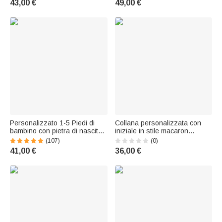
43,00 €
49,00 €
Personalizzato 1-5 Piedi di
Collana personalizzata con
bambino con pietra di nascita
iniziale in stile macaron
Collana in argento sterling
multicolore e pietra
(107)
(0)
Festa della mamma Giorno del
portafortuna: regalo di
41,00 €
36,00 €
Ringraziamento Gioielli regalo
compleanno o anniversario
per
per donne e ragazze