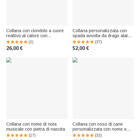
Collana con ciondolo a cuore
Collana personalizzata con
reattivo al calore con
spada avvolta da drago alato
costellazione di pietre di
e pietra di nascita Croce
(1)
(37)
nascita personalizzata Regalo
gotica Ciondolo Gioielli Regalo
26,00 €
52,00 €
di compleanno per le donne in
di compleanno per gli amanti
occasione della Festa della
del roc
Mamma
Collana con nome di nota
Collana con osso di cane
musicale con pietra di nascita
personalizzata con nome e
zampa 1-8 e pietra di nascita
(17)
(32)