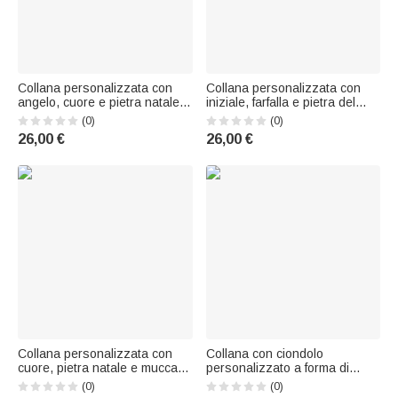
Collana personalizzata con
Collana personalizzata con
angelo, cuore e pietra natale,
iniziale, farfalla e pietra del
con nome – Gioiello
mese: regalo di compleanno,
(0)
(0)
commemorativo – Regalo per
anniversario o matrimonio per
26,00 €
26,00 €
l'anniversario per mamma,
damigella d'onore, fidanzata o
nonna o donna
lei
Collana personalizzata con
Collana con ciondolo
cuore, pietra natale e mucca
personalizzato a forma di
delle Highlands con nome –
cuore con rosa e pietra
(0)
(0)
Gioiello delicato, regalo di
portafortuna, con nome: