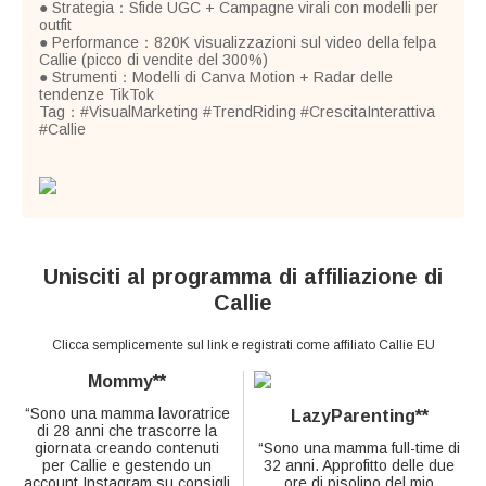
● Strategia：Sfide UGC + Campagne virali con modelli per
outfit
● Performance：820K visualizzazioni sul video della felpa
Callie (picco di vendite del 300%)
● Strumenti：Modelli di Canva Motion + Radar delle
tendenze TikTok
Tag：#VisualMarketing #TrendRiding #CrescitaInterattiva
#Callie
Unisciti al programma di affiliazione di
Callie
Clicca semplicemente sul link e registrati come affiliato Callie EU
Mommy**
“Sono una mamma lavoratrice
LazyParenting**
di 28 anni che trascorre la
giornata creando contenuti
“Sono una mamma full-time di
per Callie e gestendo un
32 anni. Approfitto delle due
account Instagram su consigli
ore di pisolino del mio