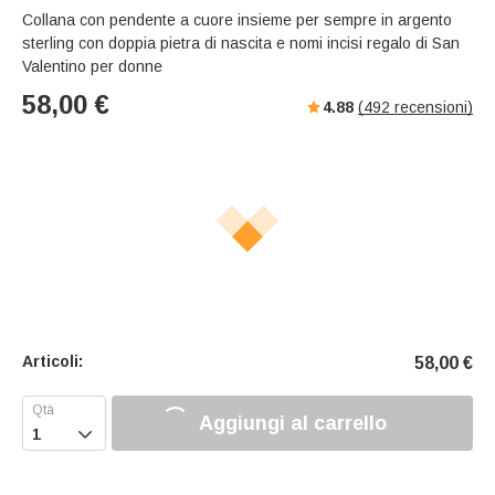
s
u
e
Collana con pendente a cuore insieme per sempre in argento
e
t
r
sterling con doppia pietra di nascita e nomi incisi regalo di San
e
f
Valentino per donne
u
58,00
€
4.88
(
492
recensioni)
l
l
s
c
r
e
e
n
Articoli:
58,00
€
Aggiungi al carrello
