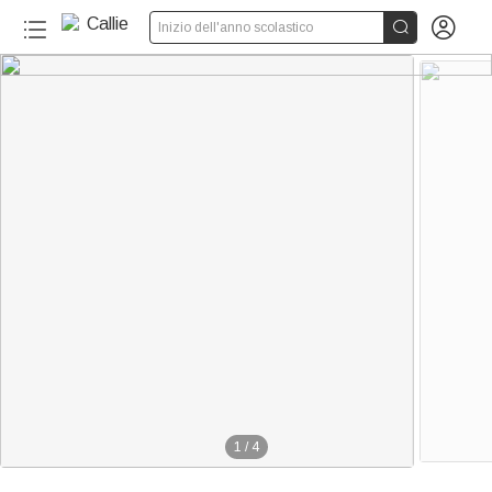


Inizio dell'anno scolastico
1
/
4