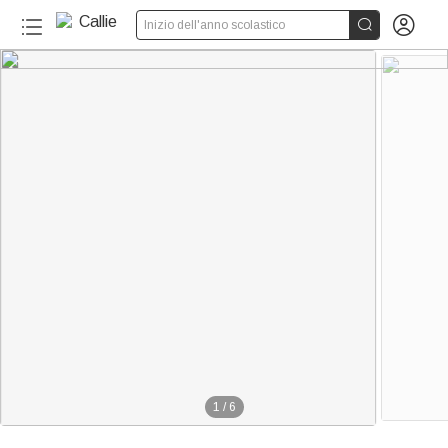


Inizio dell'anno scolastico
1
/
6