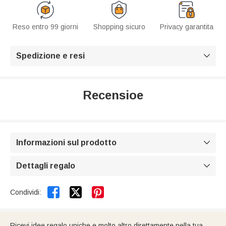
Reso entro 99 giorni
Shopping sicuro
Privacy garantita
Spedizione e resi

Recensioe
Informazioni sul prodotto

Dettagli regalo



Condividi:
Ricevi idee regalo uniche e molto altro direttamente nella tua