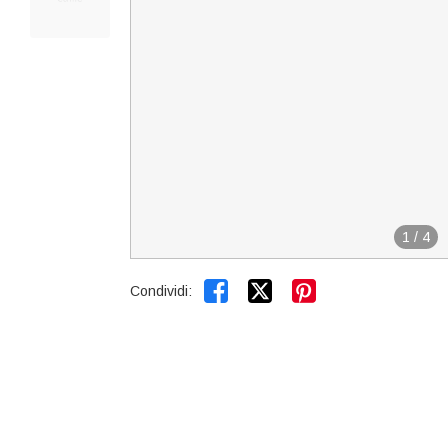
1
/
4


Condividi: