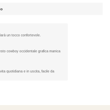
lo
darà un tocco confortevole.
uesto cowboy occidentale grafica manica
ita quotidiana e in uscita, facile da