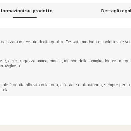
nformazioni sul prodotto
Dettagli rega
alizzata in tessuto di alta qualità. Tessuto morbido e confortevole vi 
asse, amici, ragazza amica, moglie, membri della famiglia. Indossare q
eravigliosa.
e è adatta alla vita in fattoria, all'estate e all'autunno, sempre per la v
 tela.