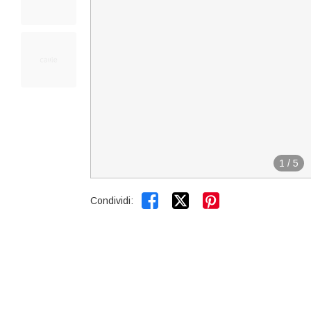
1
/
5


Condividi: