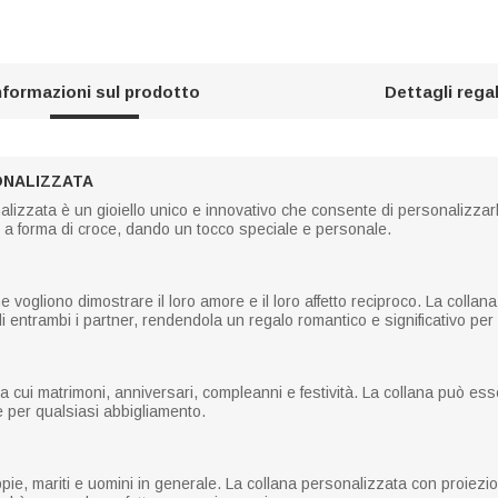
nformazioni sul prodotto
Dettagli rega
ONALIZZATA
alizzata è un gioiello unico e innovativo che consente di personalizzar
o a forma di croce, dando un tocco speciale e personale.
e vogliono dimostrare il loro amore e il loro affetto reciproco. La colla
entrambi i partner, rendendola un regalo romantico e significativo per i
tra cui matrimoni, anniversari, compleanni e festività. La collana può 
 per qualsiasi abbigliamento.
ppie, mariti e uomini in generale. La collana personalizzata con proie