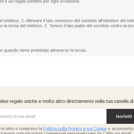
ed è un regalo perfetto per ogni occasione.
elefono. 2. Allineare il lato convesso del ciondolo all'obiettivo del tele
la torcia del telefono. 2. Tenere il lato piatto del ciondolo contro la tor
te quando viene proiettata attraverso la torcia.
idee regalo uniche e molto altro direttamente nella tua casella d
Iscriviti
Ho letto e compreso la
Politica sulla Privacy e sui Cookie
e acconsento
ricevere comunicazioni commerciali personalizzate da Callie via email.