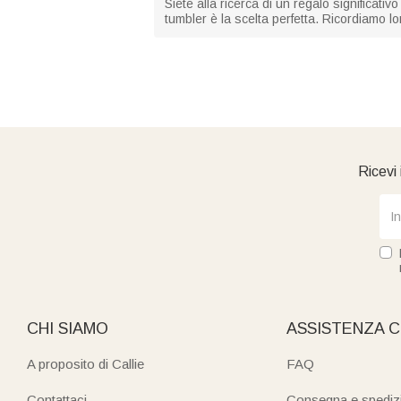
Siete alla ricerca di un regalo significativ
tumbler è la scelta perfetta. Ricordiamo l
Ricevi 
CHI SIAMO
ASSISTENZA C
A proposito di Callie
FAQ
Contattaci
Consegna e spediz