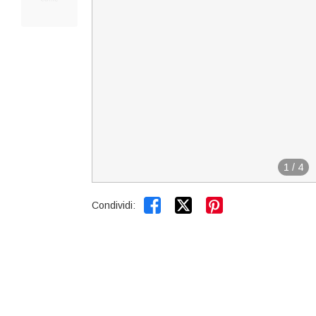
1
/
4


Condividi: