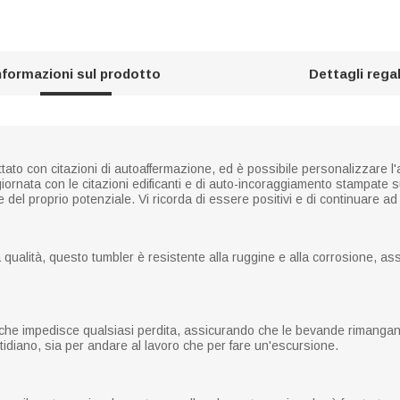
nformazioni sul prodotto
Dettagli rega
ato con citazioni di autoaffermazione, ed è possibile personalizzare l'
giornata con le citazioni edificanti e di auto-incoraggiamento stampate 
e del proprio potenziale. Vi ricorda di essere positivi e di continuare ad
a qualità, questo tumbler è resistente alla ruggine e alla corrosione, a
 che impedisce qualsiasi perdita, assicurando che le bevande rimangano 
tidiano, sia per andare al lavoro che per fare un'escursione.