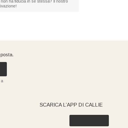
e non ha fiducia in se stessa? Il nostro
tivazione!
i posta.
 a
SCARICA L’APP DI CALLIE