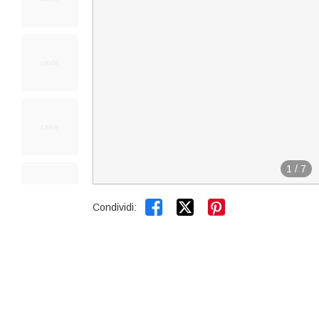
1
/
7


Condividi: