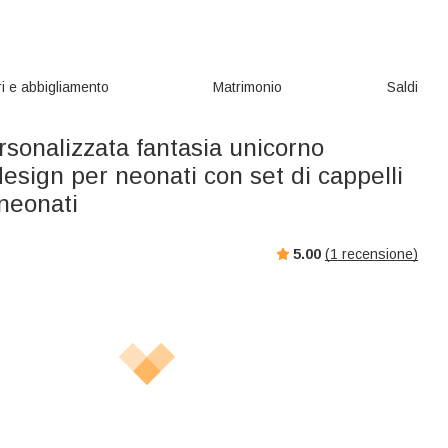
i e abbigliamento
Matrimonio
Saldi
sonalizzata fantasia unicorno
esign per neonati con set di cappelli
neonati
5.00
(
1
recensione)