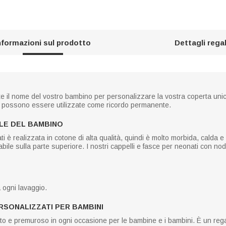
nformazioni sul prodotto
Dettagli rega
gete il nome del vostro bambino per personalizzare la vostra coperta u
e possono essere utilizzate come ricordo permanente.
LLE DEL BAMBINO
è realizzata in cotone di alta qualità, quindi è molto morbida, calda e 
ile sulla parte superiore. I nostri cappelli e fasce per neonati con nod
a ogni lavaggio.
ERSONALIZZATI PER BAMBINI
to e premuroso in ogni occasione per le bambine e i bambini. È un rega