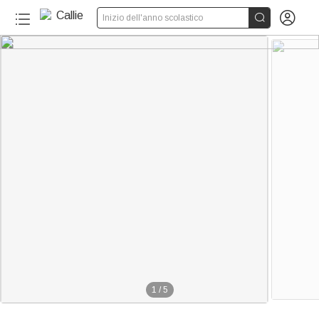


Inizio dell'anno scolastico
1
/
5