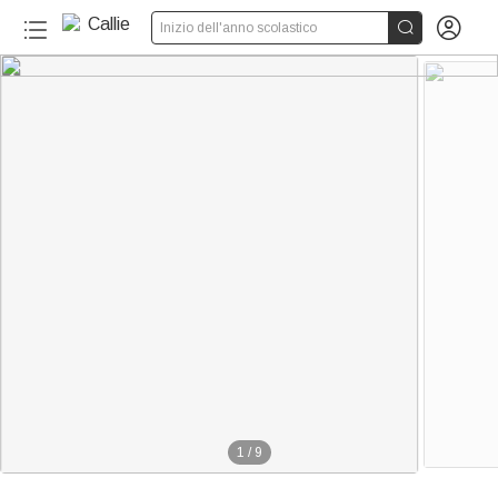


Inizio dell'anno scolastico
1
/
9