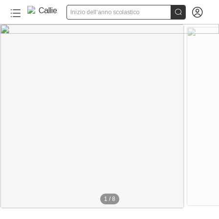


Inizio dell'anno scolastico
1
/
8