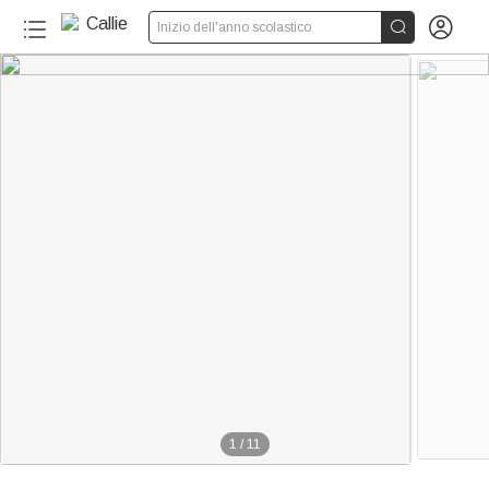


Inizio dell'anno scolastico
1
/
11