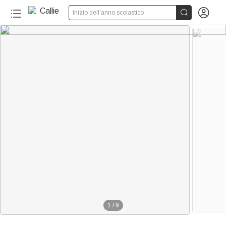


Inizio dell'anno scolastico
1
/
9