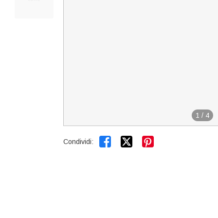
1
/
4


Condividi: