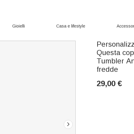
Gioielli
Casa e lifestyle
Accessor
Personaliz
Questa copp
Tumbler An
fredde
29,00
€