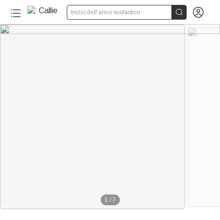


Inizio dell'anno scolastico
1
/
7