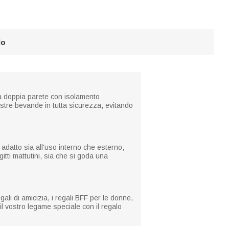
lo
r a doppia parete con isolamento
stre bevande in tutta sicurezza, evitando
adatto sia all'uso interno che esterno,
itti mattutini, sia che si goda una
gali di amicizia, i regali BFF per le donne,
il vostro legame speciale con il regalo