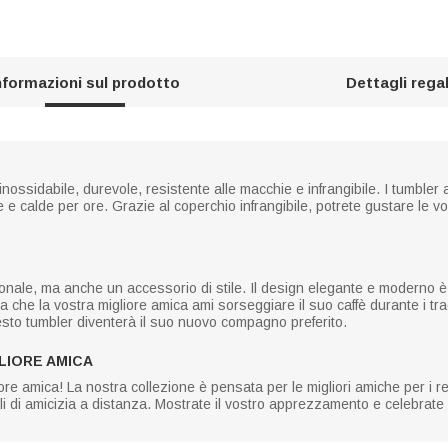
nformazioni sul prodotto
Dettagli rega
 inossidabile, durevole, resistente alle macchie e infrangibile. I tumble
 calde per ore. Grazie al coperchio infrangibile, potrete gustare le vo
onale, ma anche un accessorio di stile. Il design elegante e moderno è 
 che la vostra migliore amica ami sorseggiare il suo caffè durante i trag
esto tumbler diventerà il suo nuovo compagno preferito.
LIORE AMICA
liore amica! La nostra collezione è pensata per le migliori amiche per i re
ali di amicizia a distanza. Mostrate il vostro apprezzamento e celebrate 