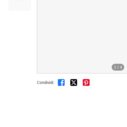
1
/
4


Condividi: