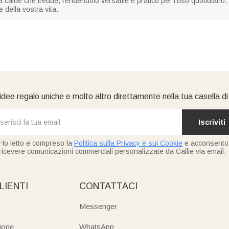
 calde che fredde, rendendolo versatile e pratico per l'uso quotidiano.
 della vostra vita.
idee regalo uniche e molto altro direttamente nella tua casella d
Iscriviti
Ho letto e compreso la
Politica sulla Privacy e sui Cookie
e acconsento
ricevere comunicazioni commerciali personalizzate da Callie via email.
LIENTI
CONTATTACI
Messenger
ione
WhatsApp