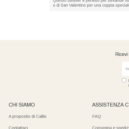
Questo tumbler è perfetto per bevande sia
o di San Valentino per una coppia speciale
Ricevi 
CHI SIAMO
ASSISTENZA C
A proposito di Callie
FAQ
Contattaci
Consegna e spediz