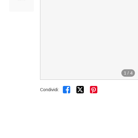
1
/
4


Condividi: