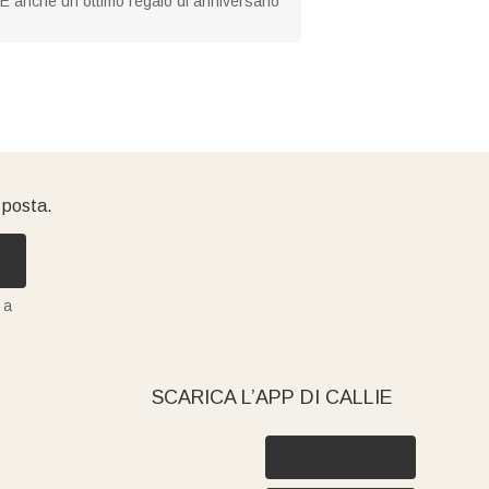
 È anche un ottimo regalo di anniversario
i posta.
 a
SCARICA L’APP DI CALLIE