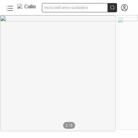


Inizio dell'anno scolastico
1
/
8