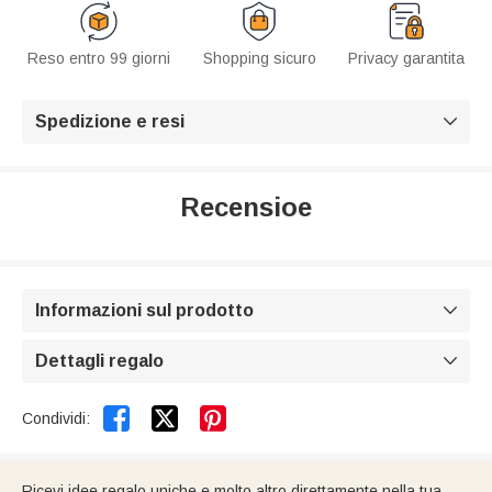
Reso entro 99 giorni
Shopping sicuro
Privacy garantita
Spedizione e resi

Recensioe
Informazioni sul prodotto

Dettagli regalo



Condividi:
Ricevi idee regalo uniche e molto altro direttamente nella tua