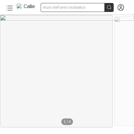


Inizio dell'anno scolastico
1
/
4