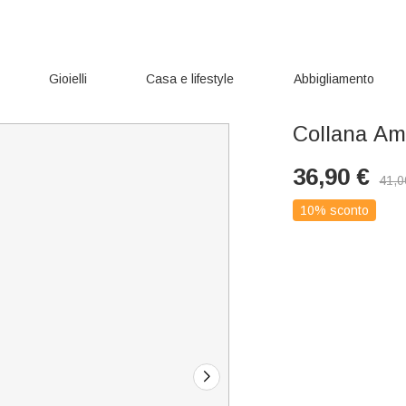
Gioielli
Casa e lifestyle
Abbigliamento
Collana Am
36,90
€
41,0
10% sconto