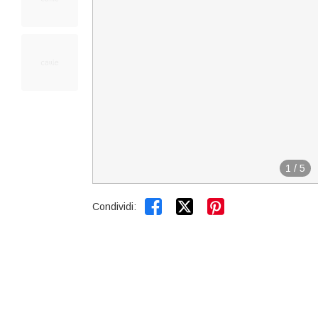
1
/
5


Condividi: