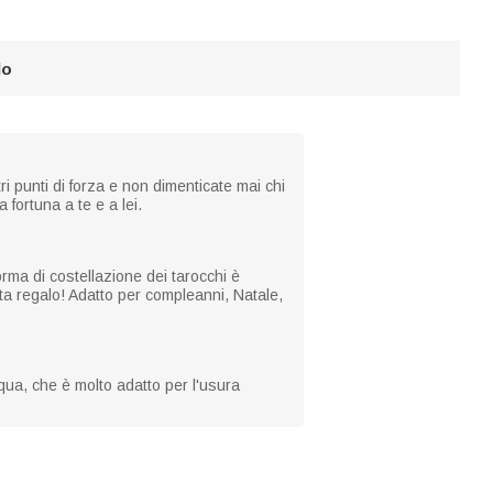
lo
ri punti di forza e non dimenticate mai chi
fortuna a te e a lei.
orma di costellazione dei tarocchi è
ta regalo! Adatto per compleanni, Natale,
qua, che è molto adatto per l'usura