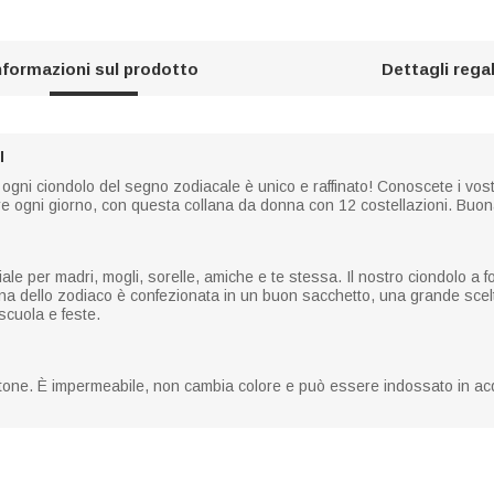
nformazioni sul prodotto
Dettagli rega
I
i, ogni ciondolo del segno zodiacale è unico e raffinato! Conoscete i vost
ogni giorno, con questa collana da donna con 12 costellazioni. Buona 
ale per madri, mogli, sorelle, amiche e te stessa. Il nostro ciondolo a f
ana dello zodiaco è confezionata in un buon sacchetto, una grande scel
scuola e feste.
 ottone. È impermeabile, non cambia colore e può essere indossato in ac