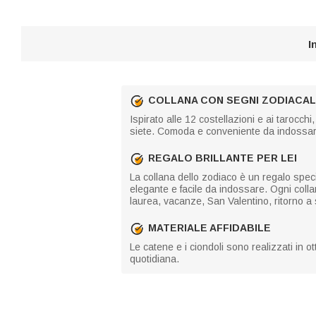
I
COLLANA CON SEGNI ZODIACAL
Ispirato alle 12 costellazioni e ai tarocch
siete. Comoda e conveniente da indossare 
REGALO BRILLANTE PER LEI
La collana dello zodiaco è un regalo speci
elegante e facile da indossare. Ogni coll
laurea, vacanze, San Valentino, ritorno a 
MATERIALE AFFIDABILE
Le catene e i ciondoli sono realizzati in
quotidiana.