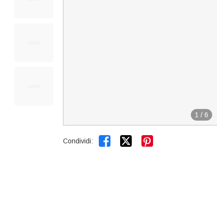
1
/
6


Condividi: