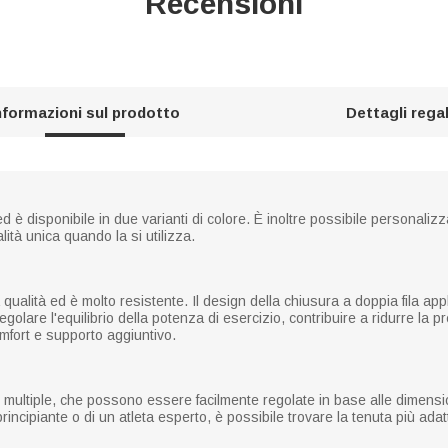
Recensioni
nformazioni sul prodotto
Dettagli rega
è disponibile in due varianti di colore. È inoltre possibile personalizza
ità unica quando la si utilizza.
a qualità ed è molto resistente. Il design della chiusura a doppia fila a
golare l'equilibrio della potenza di esercizio, contribuire a ridurre la pre
mfort e supporto aggiuntivo.
ne multiple, che possono essere facilmente regolate in base alle dimensio
n principiante o di un atleta esperto, è possibile trovare la tenuta più ada