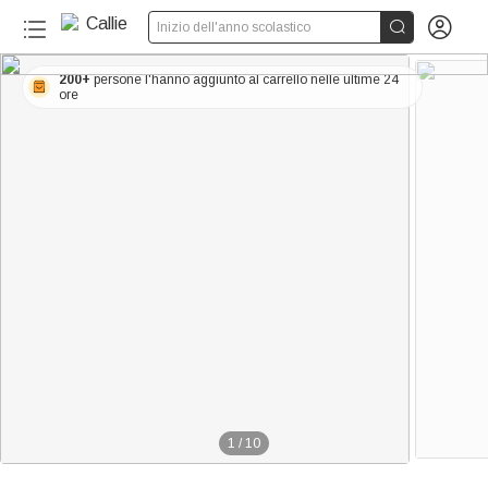


Inizio dell'anno scolastico
200+
persone l'hanno aggiunto al carrello nelle ultime 24
ore
1
/
10