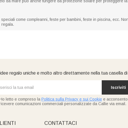
l telo da mare può anche fungere da protezione solare per proteggere la 
ni speciali come compleanni, feste per bambini, feste in piscina, ecc. No
o regala.
idee regalo uniche e molto altro direttamente nella tua casella d
Iscriviti
Ho letto e compreso la
Politica sulla Privacy e sui Cookie
e acconsento
ricevere comunicazioni commerciali personalizzate da Callie via email.
LIENTI
CONTATTACI