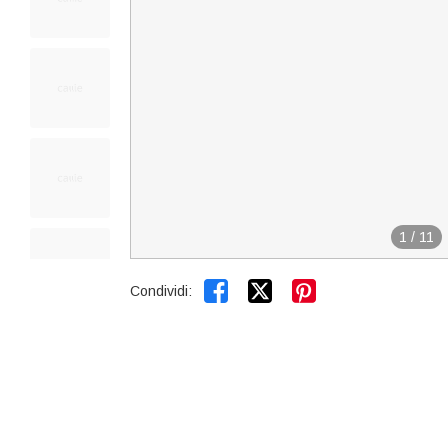
1
/
11


Condividi: