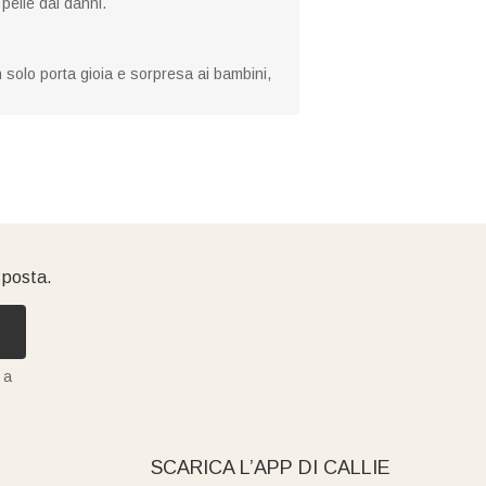
pelle dai danni.
n solo porta gioia e sorpresa ai bambini,
i posta.
 a
SCARICA L’APP DI CALLIE