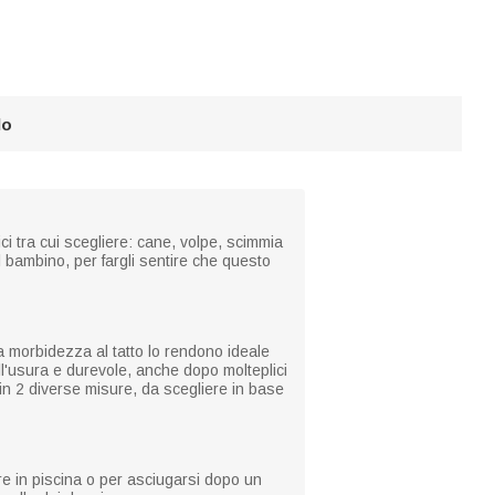
lo
tici tra cui scegliere: cane, volpe, scimmia
 bambino, per fargli sentire che questo
la morbidezza al tatto lo rendono ideale
all'usura e durevole, anche dopo molteplici
 in 2 diverse misure, da scegliere in base
re in piscina o per asciugarsi dopo un