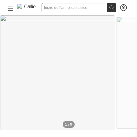


Inizio dell'anno scolastico
1
/
9