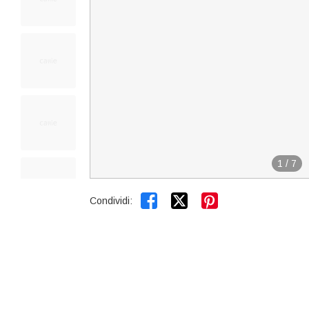
1
/
7


Condividi: