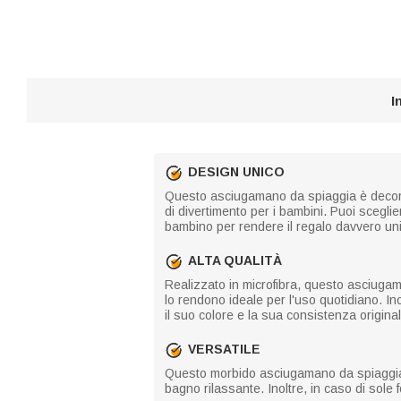
I
DESIGN UNICO
Questo asciugamano da spiaggia è decorato
di divertimento per i bambini. Puoi scegliere
bambino per rendere il regalo davvero un
ALTA QUALITÀ
Realizzato in microfibra, questo asciugama
lo rendono ideale per l'uso quotidiano. Ino
il suo colore e la sua consistenza origina
VERSATILE
Questo morbido asciugamano da spiaggia è
bagno rilassante. Inoltre, in caso di sole