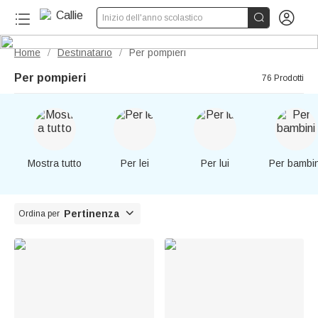


Inizio dell'anno scolastico
Home
Destinatario
Per pompieri
/
/
Per pompieri
76 Prodotti
Mostra tutto
Per lei
Per lui
Per bambin

Pertinenza
Ordina per