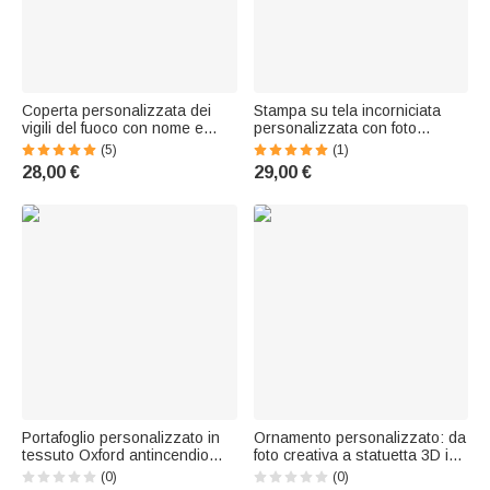
Coperta personalizzata dei
Stampa su tela incorniciata
vigili del fuoco con nome e
personalizzata con foto
linea gialla sottile, regalo di
multicolore di un pompiere,
(5)
(1)
compleanno in morbido pile
con nome - Regalo di
28,00 €
29,00 €
per i vigili del fuoco.
compleanno per un pompiere
della famiglia
Portafoglio personalizzato in
Ornamento personalizzato: da
tessuto Oxford antincendio
foto creativa a statuetta 3D in
con nome e numero di
stile cartone animato di un
(0)
(0)
distintivo Accessori portatili
pompiere, con testo,