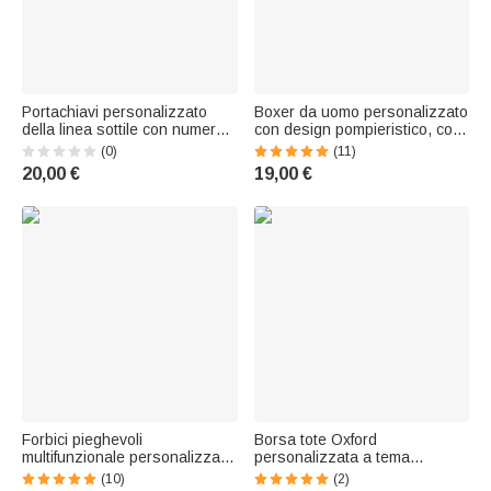
Portachiavi personalizzato
Boxer da uomo personalizzato
della linea sottile con numero
con design pompieristico, con
ricamato Regalo
nome, compleanno, San
(0)
(11)
commemorativo di uso
Valentino, regalo di Natale per
20,00 €
19,00 €
quotidiano per il vigile del
il marito e il fidanzato.
fuoco, il paramedico e il
centralinista.
Forbici pieghevoli
Borsa tote Oxford
multifunzionale personalizzate
personalizzata a tema
con testo e icone incise per
antincendio, capiente, con
(10)
(2)