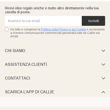
esprimere la tua gratitudine ai vigili del fuoco che ci proteggono
con la loro passione e dedizione.
Ricevi idee regalo uniche e molto altro direttamente nella tua
casella di posta.
Iscriviti
Ho letto e compreso la
Politica sulla Privacy e sui Cookie
e acconsento
a ricevere comunicazioni commerciali personalizzate da Callie via
email.
CHI SIAMO

ASSISTENZA CLIENTI

CONTATTACI

SCARICA L’APP DI CALLIE
