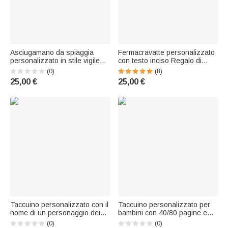
Asciugamano da spiaggia
Fermacravatte personalizzato
personalizzato in stile vigile
con testo inciso Regalo di
del fuoco poliziotto ad
compleanno per la festa del
(0)
(8)
asciugatura rapida con nome
papà per i vigili del fuoco
25,00 €
25,00 €
Regalo estivo di festa in
spiaggia per bambini
Taccuino personalizzato con il
Taccuino personalizzato per
nome di un personaggio dei
bambini con 40/80 pagine e
cartoni animati, uso
nome Uso quotidiano Regalo
(0)
(0)