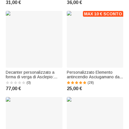
31,00 €
36,00 €
Festa del papà Regalo di
decorazione da scrivania,
compleanno per i vigili del
regalo di compleanno per
fuoco uomini
pompieri e collezionisti
MAX 10 € SCONTO
Decanter personalizzato a
Personalizzato Elemento
forma di verga di Asclepio:
antincendio Asciugamano da
regalo di compleanno per
spiaggia sovradimensionato e
(0)
(28)
medici e appassionati di
ad asciugatura rapida con
77,00 €
25,00 €
whisky
nome Regalo di compleanno
per la festa del papà vigile del
fuoco