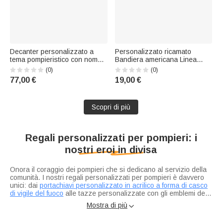
Decanter personalizzato a
Personalizzato ricamato
tema pompieristico con nome
Bandiera americana Linea
inciso Regalo di compleanno
rossa Morbido berretto con
(0)
(0)
per pompieri e baristi
nome Regalo di compleanno
77,00 €
19,00 €
da indossare tutti i giorni per i
vigili del fuoco volontari
Dipartimenti antincendio
Scopri di più
Regali personalizzati per pompieri: i
nostri eroi in divisa
Onora il coraggio dei pompieri che si dedicano al servizio della
comunità. I nostri regali personalizzati per pompieri è davvero
unici: dai
portachiavi personalizzato in acrilico a forma di casco
di vigile del fuoco
alle tazze personalizzate con gli emblemi del
dipartimento. Ogni regalo è pensato per accompagnarti al lavoro
Mostra di più

e può essere personalizzato con il tuo nome, numero o logo.
Che si tratti di festeggiare un compleanno, la pensione o