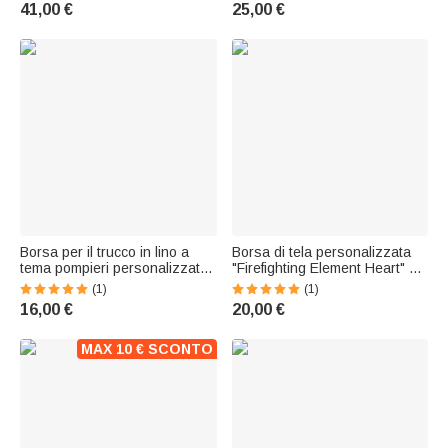
emergenze mediche o uso
nome: regalo di compleanno o
41,00 €
25,00 €
quotidiano regalo per
anniversario per donne, vigili
personale sanitario
del fuoco e familiari
Borsa per il trucco in lino a
Borsa di tela personalizzata
tema pompieri personalizzata
"Firefighting Element Heart" di
con titolo e cinturino da polso
grande capienza, con nome e
(1)
(1)
Regalo di compleanno per la
testo: regalo di compleanno
16,00 €
20,00 €
famiglia di pompieri
per l'uso quotidiano, per la
moglie di un vigile del fuoco
MAX 10 € SCONTO