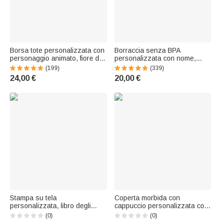
Borsa tote personalizzata con
Borraccia senza BPA
personaggio animato, fiore di
personalizzata con nome,
nascita e nome, in velluto a
animali adorabili e cannuccia
(199)
(339)
coste, grande e capiente -
in silicone, da 475 ml - Regalo
24,00 €
20,00 €
Regalo di compleanno per
del rientro a scuola per
donne
bambini
Stampa su tela
Coperta morbida con
personalizzata, libro degli
cappuccio personalizzata con
ospiti alternativo con
ricamo a tema calcio,
(0)
(0)