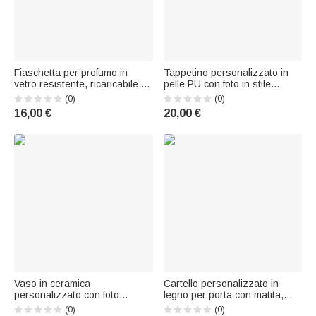
Fiaschetta per profumo in
Tappetino personalizzato in
vetro resistente, ricaricabile,
pelle PU con foto in stile
da 1-3 oz, con fiocco floreale
cartone animato di cane o
(0)
(0)
personalizzato, con nome e
gatto, con nome, per uso
16,00 €
20,00 €
titolo: per il corteo nuziale,
quotidiano, regalo di
anniversario, matrimonio,
compleanno per gli amanti
damigella d'onore, migliore
degli animali, proprietari e
amici
Vaso in ceramica
Cartello personalizzato in
personalizzato con foto
legno per porta con matita,
dell'animale domestico e
mela, margherita e nuvola, con
(0)
(0)