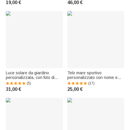
19,00 €
46,00 €
Regalo per ritorno a scuola
amanti del lavoro a maglia
per bambini
Luce solare da giardino
Telo mare sportivo
personalizzata, con foto di
personalizzato con nome e
animale in stile inchiostro,
silhouette, in microfibra ad
(5)
(17)
nome e anno - Regalo
asciugatura rapida - Regalo di
31,00 €
25,00 €
commemorativo per amici
compleanno per amanti di
trekking