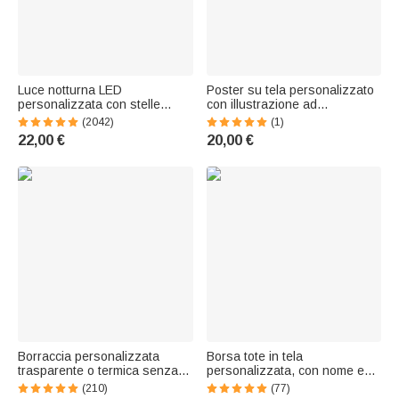
Luce notturna LED
Poster su tela personalizzato
personalizzata con stelle
con illustrazione ad
nuvole e animali base in legno
acquerello, quadro incorniciato
(2042)
(1)
decorazione cameretta regalo
senza cornice con testo,
22,00 €
20,00 €
di compleanno e babyshower
regalo di compleanno o per
per bambini
l'inaugurazione della nuova
casa per familiari e amici
Borraccia personalizzata
Borsa tote in tela
trasparente o termica senza
personalizzata, con nome e
BPA, con cannuccia,
multitasca porta gomitoli -
(210)
(77)
personaggio animato e nome -
Regalo di compleanno per