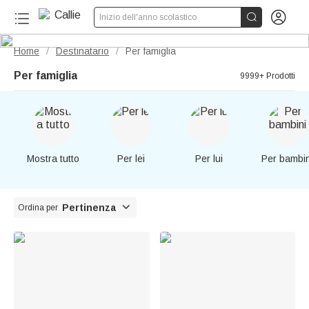


Inizio dell'anno scolastico
Home
Destinatario
Per famiglia
/
/
Per famiglia
9999+ Prodotti
Mostra tutto
Per lei
Per lui
Per bambin

Pertinenza
Ordina per