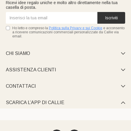
Ricevi idee regalo uniche e molto altro direttamente nella tua
creare ricordi indimenticabili.
casella di posta.
Iscriviti
Ho letto e compreso la
Politica sulla Privacy e sui Cookie
e acconsento
a ricevere comunicazioni commerciali personalizzate da Callie via
email.
CHI SIAMO

ASSISTENZA CLIENTI

CONTATTACI

SCARICA L’APP DI CALLIE
