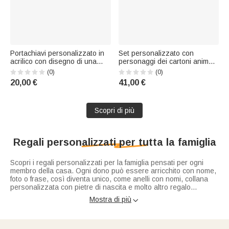
Portachiavi personalizzato in
Set personalizzato con
acrilico con disegno di una
personaggi dei cartoni animati
giocatrice di netball, con nome
per bambini: zaino, borsa
(0)
(0)
e numero: accessorio
porta pranzo e astuccio in stile
20,00 €
41,00 €
quotidiano e regalo di
"Gamepad" con scritte al neon
riconoscimento per la
e nome, regalo per il rientro a
squadra, per donne e ragazze
scuola o per il compleann
Scopri di più
Regali personalizzati per tutta la famiglia
Scopri i regali personalizzati per la famiglia pensati per ogni
membro della casa. Ogni dono può essere arricchito con nome,
foto o frase, così diventa unico, come anelli con nomi, collana
personalizzata con pietre di nascita e molto altro regalo
speciale e unico. Ci sono
idee regalo personalizzate per
Mostra di più

mamma
, papà, figli, nonni, fratelli e sorelle. Regalare qualcosa di
personalizzato significa mettere la famiglia al centro. I nostri
prodotti hanno design curati, materiali di alta qualità e uno stile
caldo. Scopri subito il regalo giusto per esprimere affetto e