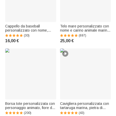
Cappello da baseball
Telo mare personalizzato con
personalizzato con nome,
nome e carino animale marino
personaggio animato a cavallo
in 3D ad asciugatura rapida
(30)
(697)
- Regalo di compleanno per
morbido e oversize regalo per
16,00 €
25,00 €
amici appassionati di cavalli
ragazzi
Borsa tote personalizzata con
Cavigliera personalizzata con
personaggio animato, fiore di
tartaruga marina, pietra di
nascita e nome, in velluto a
nascita e nome, accessorio
(200)
(43)
coste, grande e capiente -
per chi ama andare in spiaggia