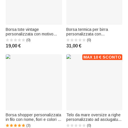
Borsa tote vintage
Borsa termica per birra
personalizzata con motivo
personalizzata con
floreale, passero e anatra
personaggio dei cartoni
(0)
(0)
mandarina, capiente, con
animati e fiore del mese di
19,00 €
31,00 €
nome e anno: ideale per l'uso
nascita, con nome: ideale per
quotidiano e come regalo di
l'uso quotidiano, per il picnic e
anniversario per donne e
come regalo di compleanno
MAX 10 € SCONTO
coppie
per donna e uom
Borsa shopper personalizzata
Telo da mare oversize a righe
in filo con nome, fiori e colori -
personalizzato ad asciugatura
Regalo per vacanze estive e
rapida con nome e località –
(3)
(0)