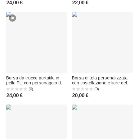
24,00 €
22,00 €
Regalo di compleanno per
- Regalo di compleanno per
donne
donne
Borsa da trucco portatile in
Borsa di tela personalizzata
pelle PU con personaggio dei
con costellazione e fiore del
cartoni animati personalizzato,
mese di nascita, con nome:
(0)
(0)
con cognome e scritta; ideale
regalo per l'uso quotidiano,
24,00 €
20,00 €
per l'uso quotidiano e i viaggi;
per la Festa della Mamma o
regalo di compleanno perfetto
per il compleanno, per donna,
per gli amanti de
mamma o nonna