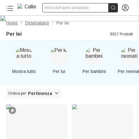


Inizio dell'anno scolastico
Home
Destinatario
Per lei
/
/
Per lei
8017 Prodotti
Mostra tutto
Per lui
Per bambini
Per neonat

Pertinenza
Ordina per