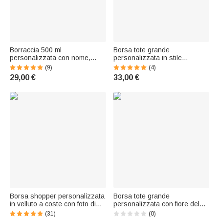
Borraccia 500 ml
Borsa tote grande
personalizzata con nome,
personalizzata in stile
iniziale, cannuccia in silicone e
bohémien, lavorata
(9)
(4)
simpatici animali - Regalo di
all’uncinetto, con nome:
29,00 €
33,00 €
compleanno e rientro a scuola
accessorio per l’uso
per bambini
quotidiano, l’estate, la
spiaggia e i viaggi; regalo di
compleanno per donna,
ragazza o fidan
Borsa shopper personalizzata
Borsa tote grande
in velluto a coste con foto di
personalizzata con fiore del
animale ad acquerello e nome,
mese di nascita, trousse da
(31)
(0)