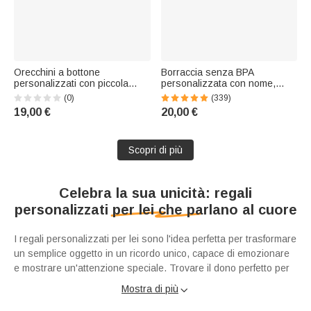
Orecchini a bottone
Borraccia senza BPA
personalizzati con piccola
personalizzata con nome,
farfalla e pietra natale – Gioielli
animali adorabili e cannuccia
(0)
(339)
minimalisti: regalo di
in silicone, da 475 ml - Regalo
19,00 €
20,00 €
compleanno, anniversario o
del rientro a scuola per
matrimonio per le migliori
bambini
amiche, spose e donne
Scopri di più
Celebra la sua unicità: regali
personalizzati per lei che parlano al cuore
I regali personalizzati per lei sono l'idea perfetta per trasformare
un semplice oggetto in un ricordo unico, capace di emozionare
e mostrare un'attenzione speciale. Trovare il dono perfetto per
le donne importanti della nostra vita può essere una sfida, ma
Mostra di più

nulla comunica "ti conosco e ti apprezzo" come un oggetto